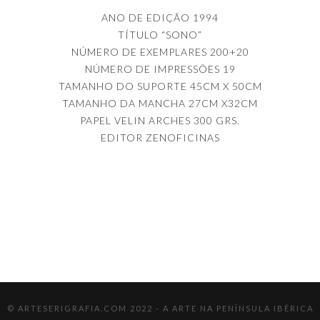
ANO DE EDIÇÃO 1994
TÍTULO “SONO”
NÚMERO DE EXEMPLARES 200+20
NÚMERO DE IMPRESSÕES 19
TAMANHO DO SUPORTE 45CM X 50CM
TAMANHO DA MANCHA 27CM X32CM
PAPEL VELIN ARCHES 300 GRS.
EDITOR ZENOFICINAS
© ARTESERIGRAFIA.COM 2022 - A ARTE NA PENÍNSULA IBÉRICA