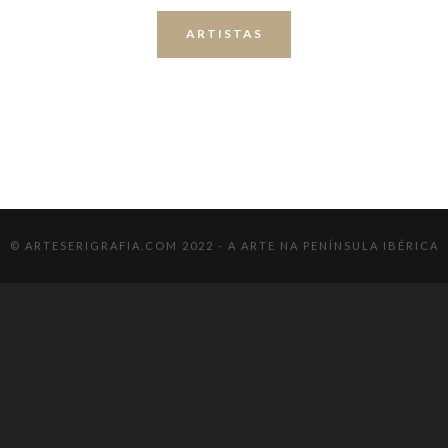
ARTISTAS
© ARTESERIGRAFIA.COM 2022 - A ARTE NA PENÍNSULA IBÉRICA