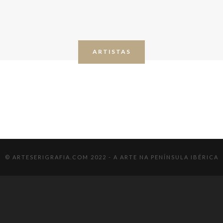
ARTISTAS
© ARTESERIGRAFIA.COM 2022 - A ARTE NA PENÍNSULA IBÉRICA